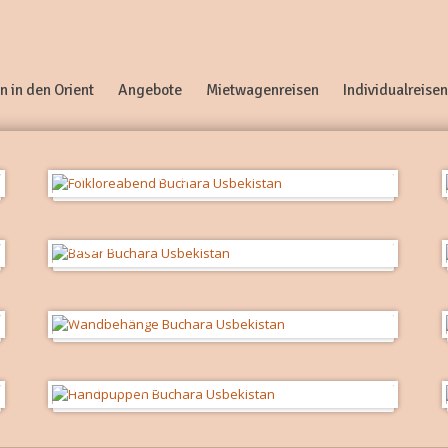
n in den Orient
Angebote
Mietwagenreisen
Individualreisen
Folklorevorführung
im Basar
Wandbehänge
Theaterpuppen