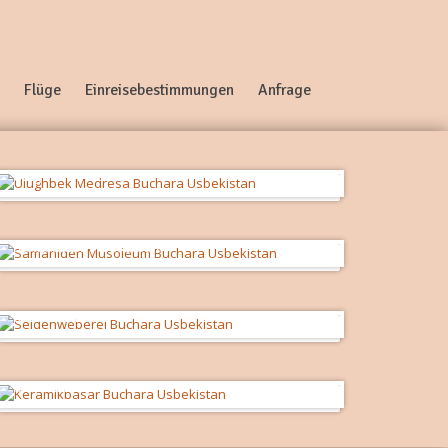
Flüge
Einreisebestimmungen
Anfrage
Ulughbek Medresa
Samaniden-Mausoleum
Seidenweberei
Keramikbasar