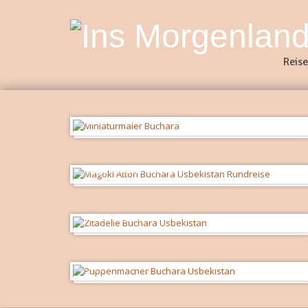
Reise
Miniaturmaler
Magoki Attori Moschee
an der Zitadelle
Puppenmacher